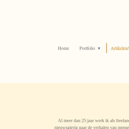
Ga
direct
naar
de
hoofdinhoud
Home
Portfolio
Artikelen
Al meer dan 25 jaar werk ik als freelan
nieuwsgierig naar de verhalen van mensen