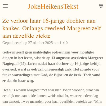
JokeHeikensTekst
Ga
direct
naar
Ze verloor haar 16-jarige dochter aan
de
kanker. Onlangs overleed Margreet zelf
hoofdinhoud
aan dezelfde ziekte
Gepubliceerd op 27 oktober 2025 om 11:10
Geloven geeft geen makkelijke oplossingen voor moeilijke
dingen in het leven, wist de op 13 augustus overleden Margreet
Nagtegaal (65). Jaren nadat haar dochter op 16-jarige leeftijd
overleed, werd ze ook zelf ongeneeslijk ziek. Het zorgde voor
flinke worstelingen met God, de Bijbel en de kerk. Toch vond
ze daarin haar weg.
Het huis waarin Margreet met haar man Johan woonde, staat aan
een dijk met aan beide kanten weids uitzicht, waar ze iedere dag
van genoot. Twee maanden voor haar overlijden vertelde ze: “Mijn