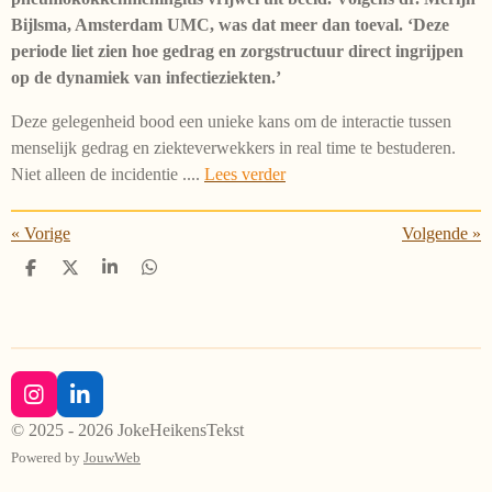
Bijlsma, Amsterdam UMC, was dat meer dan toeval. ‘Deze
periode liet zien hoe gedrag en zorgstructuur direct ingrijpen
op de dynamiek van infectieziekten.’
Deze gelegenheid bood een unieke kans om de interactie tussen
menselijk gedrag en ziekteverwekkers in real time te bestuderen.
Niet alleen de incidentie ....
Lees verder
«
Vorige
Volgende
»
D
D
S
D
e
e
h
e
l
e
a
l
e
l
r
e
n
e
n
I
L
n
i
© 2025 - 2026 JokeHeikensTekst
s
n
Powered by
JouwWeb
t
k
a
e