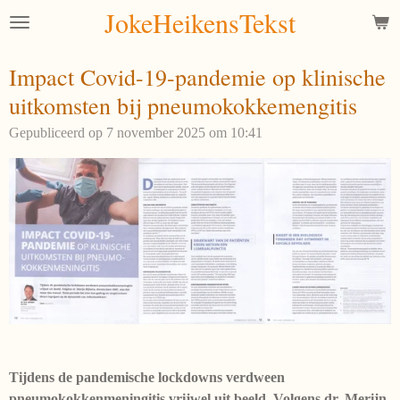
JokeHeikensTekst
Ga
direct
naar
Impact Covid-19-pandemie op klinische
de
uitkomsten bij pneumokokkemengitis
hoofdinhoud
Gepubliceerd op 7 november 2025 om 10:41
Tijdens de pandemische lockdowns verdween
pneumokokkenmeningitis vrijwel uit beeld. Volgens dr. Merijn