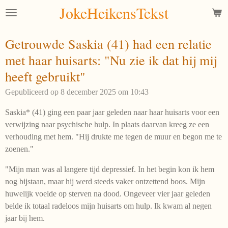
JokeHeikensTekst
Ga
direct
naar
Getrouwde Saskia (41) had een relatie
de
met haar huisarts: "Nu zie ik dat hij mij
hoofdinhoud
heeft gebruikt"
Gepubliceerd op 8 december 2025 om 10:43
Saskia* (41) ging een paar jaar geleden naar haar huisarts voor een
verwijzing naar psychische hulp. In plaats daarvan kreeg ze een
verhouding met hem. "Hij drukte me tegen de muur en begon me te
zoenen."
"Mijn man was al langere tijd depressief. In het begin kon ik hem
nog bijstaan, maar hij werd steeds vaker ontzettend boos. Mijn
huwelijk voelde op sterven na dood. Ongeveer vier jaar geleden
belde ik totaal radeloos mijn huisarts om hulp. Ik kwam al negen
jaar bij hem.