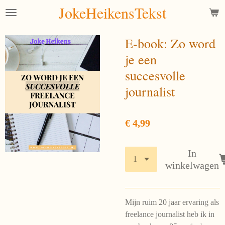
JokeHeikensTekst
Ga
direct
naar
E-book: Zo word
de
je een
hoofdinhoud
succesvolle
journalist
€ 4,99
In
winkelwagen
Mijn ruim 20 jaar ervaring als
freelance journalist heb ik in