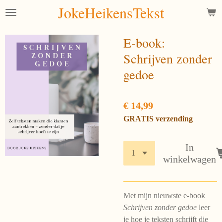
JokeHeikensTekst
Ga
direct
naar
E-book:
de
Schrijven zonder
hoofdinhoud
gedoe
€ 14,99
GRATIS verzending
In
winkelwagen
Met mijn nieuwste e-book
Schrijven zonder gedoe
leer
je hoe je teksten schrijft die