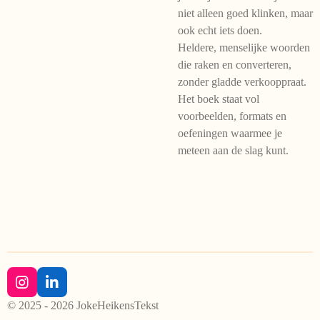
niet alleen goed klinken, maar
ook echt iets doen.
Heldere, menselijke woorden
die raken en converteren,
zonder gladde verkooppraat.
Het boek staat vol
voorbeelden, formats en
oefeningen waarmee je
meteen aan de slag kunt.
I
L
n
i
© 2025 - 2026 JokeHeikensTekst
s
n