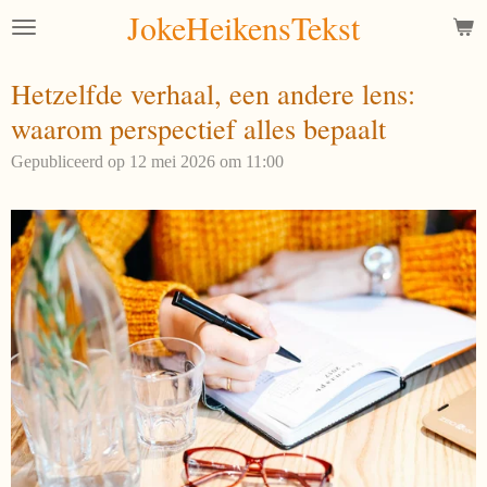
JokeHeikensTekst
Ga
direct
naar
Hetzelfde verhaal, een andere lens:
de
waarom perspectief alles bepaalt
hoofdinhoud
Gepubliceerd op 12 mei 2026 om 11:00