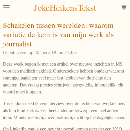
JokeHeikensTekst
Ga
direct
naar
Schakelen tussen werelden: waarom
de
variatie de kern is van mijn werk als
hoofdinhoud
journalist
Gepubliceerd op 26 mei 2026 om 11:06
Deze week begon ik met een artikel over nieuwe inzichten in MS
voor een medisch vakblad. Onderzoekers hebben ontdekt waarom
sommige patiënten veel meer last hebben van de ziekte dan
anderen. Dat vraagt precies schrijven: zorgvuldig, inhoudelijk, elk
woord moet kloppen.
Tussendoor deed ik een interview over de rechten van werknemers
als hun kind ziek is. Een heel ander onderwerp, een heel andere
toon. Minder medisch, meer praktisch, dicht op het dagelijks leven.
Op LinkedIn zag ik een bericht voorbij komen over dat een VSO