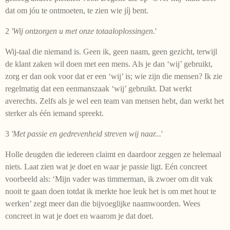
dat om jóu te ontmoeten, te zien wie jíj bent.
2
'Wij ontzorgen u met onze totaaloplossingen
.'
Wij-taal die niemand is. Geen ik, geen naam, geen gezicht, terwijl
de klant zaken wil doen met een mens. Als je dan ‘wij’ gebruikt,
zorg er dan ook voor dat er een ‘wij’ is; wie zijn die mensen? Ik zie
regelmatig dat een eenmanszaak ‘wij’ gebruikt. Dat werkt
averechts. Zelfs als je wel een team van mensen hebt, dan werkt het
sterker als één iemand spreekt.
3
'Met passie en gedrevenheid streven wij naar...
'
Holle deugden die iedereen claimt en daardoor zeggen ze helemaal
niets. Laat zien wat je doet en waar je passie ligt. Eén concreet
voorbeeld als: ‘Mijn vader was timmerman, ik zwoer om dit vak
nooit te gaan doen totdat ik merkte hoe leuk het is om met hout te
werken’ zegt meer dan die bijvoeglijke naamwoorden. Wees
concreet in wat je doet en waarom je dat doet.