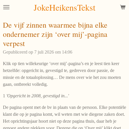
JokeHeikensTekst
Ga
direct
naar
De vijf zinnen waarmee bijna elke
de
ondernemer zijn ‘over mij’-pagina
hoofdinhoud
verpest
Gepubliceerd op 7 juli 2026 om 14:06
Klik op tien willekeurige ‘over mij’-pagina’s en je leest tien keer
hetzelfde: opgericht in, gevestigd te, gedreven door passie, de
missie en de totaaloplossing… De mens over wie het zou moeten
gaan, ontbreekt volledig.
1
'Opgericht in 2008, gevestigd in...'
De pagina opent met de bv in plaats van de persoon. Elke potentiële
klant die op je pagina komt, wil weten met wie diegene zaken doet.
Het oprichtingsjaar hoort niet op deze pagina thuis, daar heb je
genoeg andere plekken voor. Degene die op ‘Over mij’ klikt doet