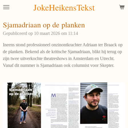
JokeHeikensTekst
Ga
direct
naar
Sjamadriaan op de planken
de
Gepubliceerd op 10 maart 2026 om 11:14
hoofdinhoud
Ineens stond professioneel onzinontkrachter Adriaan ter Braack op
de planken. Bekend als de kritische Sjamadriaan, blikt hij terug op
zijn twee uitverkochte theatreshows in Amsterdam en Utrecht.
Vanaf dit nummer is Sjamadriaan ook columnist voor Skepter.